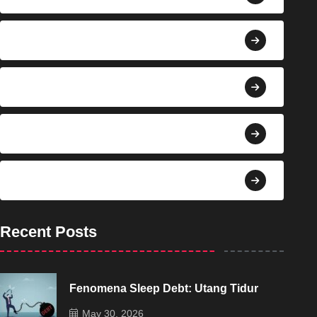
Berita
Bisnis
Budaya
Dekorasi
Recent Posts
Fenomena Sleep Debt: Utang Tidur
May 30, 2026