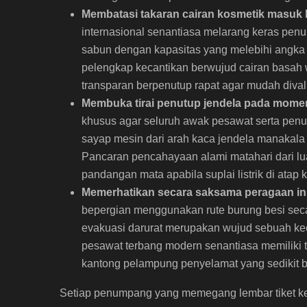
Membatasi takaran cairan kosmetik masuk 
internasional senantiasa melarang keras pen
sabun dengan kapasitas yang melebihi angka s
pelengkap kecantikan berwujud cairan basah 
transparan berpenutup rapat agar mudah diva
Membuka tirai penutup jendela pada momen
khusus agar seluruh awak pesawat serta pe
sayap mesin dari arah kaca jendela manakala
Pancaran pencahayaan alami matahari dari lua
pandangan mata apabila suplai listrik di atap k
Memerhatikan secara saksama peragaan ins
bepergian menggunakan rute burung besi sec
evakuasi darurat merupakan wujud sebuah kec
pesawat terbang modern senantiasa memiliki ta
kantong pelampung penyelamat yang sedikit 
Setiap penumpang yang memegang lembar tiket ke