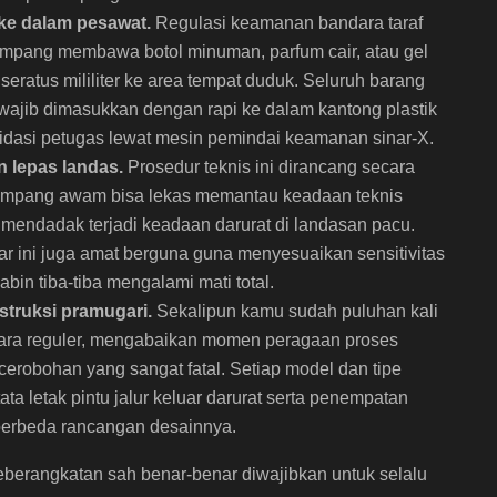
ke dalam pesawat.
Regulasi keamanan bandara taraf
umpang membawa botol minuman, parfum cair, atau gel
eratus mililiter ke area tempat duduk. Seluruh barang
wajib dimasukkan dengan rapi ke dalam kantong plastik
lidasi petugas lewat mesin pemindai keamanan sinar-X.
 lepas landas.
Prosedur teknis ini dirancang secara
numpang awam bisa lekas memantau keadaan teknis
 mendadak terjadi keadaan darurat di landasan pacu.
r ini juga amat berguna guna menyesuaikan sensitivitas
abin tiba-tiba mengalami mati total.
truksi pramugari.
Sekalipun kamu sudah puluhan kali
ara reguler, mengabaikan momen peragaan proses
erobohan yang sangat fatal. Setiap model dan tipe
ta letak pintu jalur keluar darurat serta penempatan
berbeda rancangan desainnya.
berangkatan sah benar-benar diwajibkan untuk selalu