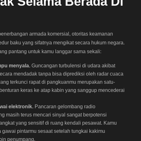
lak Selama Berada Di
 penerbangan armada komersial, otoritas keamanan
edur baku yang sifatnya mengikat secara hukum negara.
yang pantang untuk kamu langgar sama sekali:
mpu menyala.
Guncangan turbulensi di udara akibat
secara mendadak tanpa bisa diprediksi oleh radar cuaca
yang terkunci rapat di pangkuanmu merupakan satu-
ko benturan keras ke atap kabin yang sanggup mencederai
ai elektronik.
Pancaran gelombang radio
ang masih terus mencari sinyal sangat berpotensi
ngkat yang sensitif di ruang kendali pesawat. Kamu
 gawai pintarmu sesaat setelah tungkai kakimu
bin penumpang.