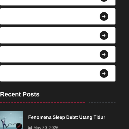
Berita
Bisnis
Budaya
Dekorasi
Recent Posts
Fenomena Sleep Debt: Utang Tidur
May 30, 2026