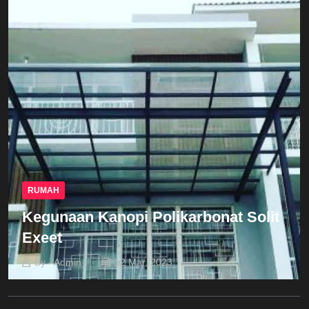
RUMAH
Kegunaan Kanopi Polikarbonat Solit
Exeet
By - Admin
12 Mar, 2023