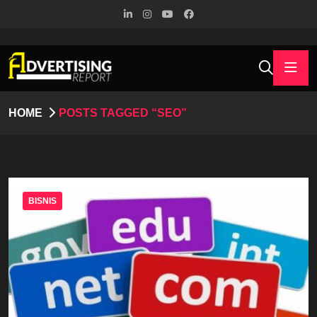
HOME
POSTS TAGGED “SEO”
BISNIS