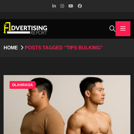
HOME
POSTS TAGGED “TIPS BULKING”
OLAHRAGA