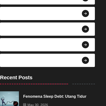
Berita
Bisnis
Budaya
Dekorasi
Recent Posts
Fenomena Sleep Debt: Utang Tidur
May 30, 2026