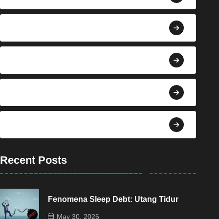
Berita
Bisnis
Budaya
Dekorasi
Recent Posts
Fenomena Sleep Debt: Utang Tidur
May 30, 2026