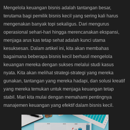
Mengelola keuangan bisnis adalah tantangan besar,
terutama bagi pemilik bisnis kecil yang sering kali harus
mengenakan banyak topi sekaligus. Dari mengurus
operasional sehari-hari hingga merencanakan ekspansi,
menjaga arus kas tetap sehat adalah kunci utama
kesuksesan. Dalam artikel ini, kita akan membahas
bagaimana beberapa bisnis kecil berhasil mengelola
keuangan mereka dengan sukses melalui studi kasus
nyata. Kita akan melihat strategi-strategi yang mereka
gunakan, tantangan yang mereka hadapi, dan solusi kreatif
yang mereka temukan untuk menjaga keuangan tetap
stabil. Mari kita mulai dengan memahami pentingnya
manajemen keuangan yang efektif dalam bisnis kecil.