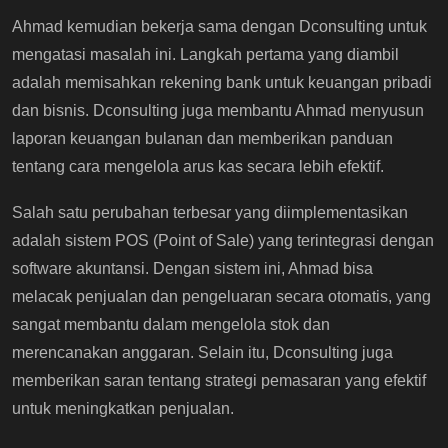
Ahmad kemudian bekerja sama dengan Dconsulting untuk
mengatasi masalah ini. Langkah pertama yang diambil
adalah memisahkan rekening bank untuk keuangan pribadi
dan bisnis. Dconsulting juga membantu Ahmad menyusun
laporan keuangan bulanan dan memberikan panduan
tentang cara mengelola arus kas secara lebih efektif.
Salah satu perubahan terbesar yang diimplementasikan
adalah sistem POS (Point of Sale) yang terintegrasi dengan
software akuntansi. Dengan sistem ini, Ahmad bisa
melacak penjualan dan pengeluaran secara otomatis, yang
sangat membantu dalam mengelola stok dan
merencanakan anggaran. Selain itu, Dconsulting juga
memberikan saran tentang strategi pemasaran yang efektif
untuk meningkatkan penjualan.