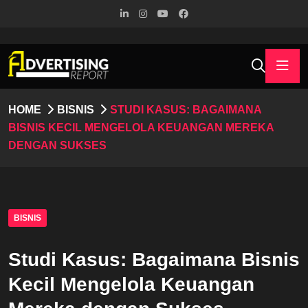
HOME
BISNIS
STUDI KASUS: BAGAIMANA
BISNIS KECIL MENGELOLA KEUANGAN MEREKA
DENGAN SUKSES
BISNIS
Studi Kasus: Bagaimana Bisnis
Kecil Mengelola Keuangan