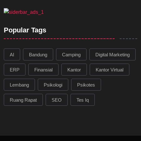
Popular Tags
AI
Bandung
Camping
Digital Marketing
ERP
Finansial
Kantor
Kantor Virtual
Lembang
Psikologi
Psikotes
Ruang Rapat
SEO
Tes Iq