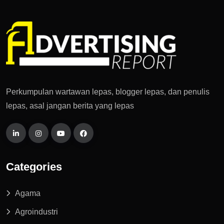
Perkumpulan wartawan lepas, blogger lepas, dan penulis
lepas, asal jangan berita yang lepas
Categories
Agama
Agroindustri