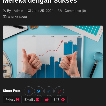
Mereka dengan Sukses
By - Admin
June 25, 2024
Comments (0)
4 Mins Read
Share Post:
Print :
Email :
347