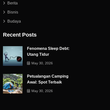
Berita
Bisnis
Budaya
Recent Posts
Fenomena Sleep Debt:
Utang Tidur
May 30, 2026
Petualangan Camping
Awal: Spot Terbaik
May 30, 2026