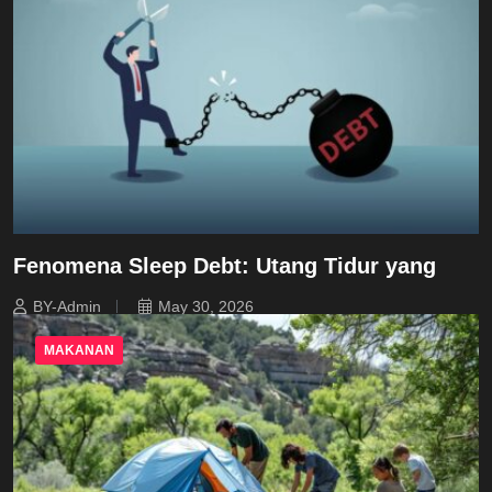
Fenomena Sleep Debt: Utang Tidur yang
BY-Admin
May 30, 2026
MAKANAN