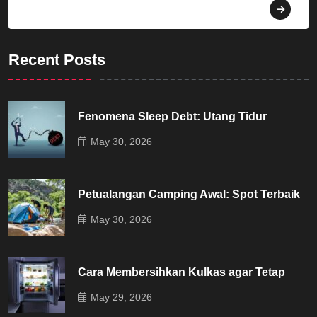
Dekorasi
Recent Posts
Fenomena Sleep Debt: Utang Tidur
May 30, 2026
Petualangan Camping Awal: Spot Terbaik
May 30, 2026
Cara Membersihkan Kulkas agar Tetap
May 29, 2026