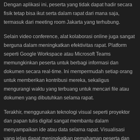
Dengan aplikasi ini, peserta yang tidak dapat hadir secara
fisik tetap bisa ikut serta dalam rapat dari mana saja,
termasuk dari meeting room Jakarta yang terhubung.
Selain video conference, alat kolaborasi online juga sangat
berguna dalam meningkatkan efektivitas rapat. Platform
seperti Google Workspace atau Microsoft Teams
memungkinkan peserta untuk berbagi informasi dan
dokumen secara real-time. Ini mempermudah setiap orang
untuk memberikan kontribusi mereka, sekaligus
mengurangi waktu yang terbuang untuk mencari file atau
dokumen yang dibutuhkan selama rapat.
Terakhir, menggunakan teknologi visual seperti proyektor
dan papan tulis digital sangat membantu dalam
menyampaikan ide atau data selama rapat. Visualisasi
yang jelas dapat meningkatkan pemahaman peserta dan