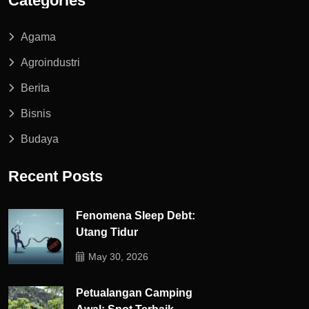
Categories
Agama
Agroindustri
Berita
Bisnis
Budaya
Recent Posts
Fenomena Sleep Debt:
Utang Tidur
May 30, 2026
Petualangan Camping