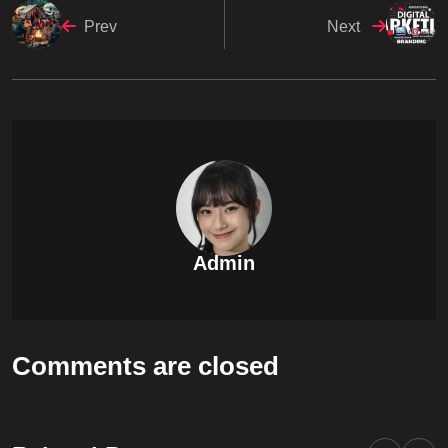
Prev
Next
Admin
Comments are closed