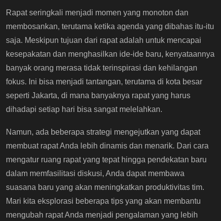
Rapat seringkali menjadi momen yang monoton dan
membosankan, terutama ketika agenda yang dibahas itu-itu
saja. Meskipun tujuan dari rapat adalah untuk mencapai
kesepakatan dan menghasilkan ide-ide baru, kenyataannya
banyak orang merasa tidak terinspirasi dan kehilangan
fokus. Ini bisa menjadi tantangan, terutama di kota besar
seperti Jakarta, di mana banyaknya rapat yang harus
dihadapi setiap hari bisa sangat melelahkan.
Namun, ada beberapa strategi mengejutkan yang dapat
membuat rapat Anda lebih dinamis dan menarik. Dari cara
mengatur ruang rapat yang tepat hingga pendekatan baru
dalam memfasilitasi diskusi, Anda dapat membawa
suasana baru yang akan meningkatkan produktivitas tim.
Mari kita eksplorasi beberapa tips yang akan membantu
mengubah rapat Anda menjadi pengalaman yang lebih