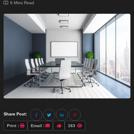
6 Mins Read
Share Post:
Print :
Email :
163