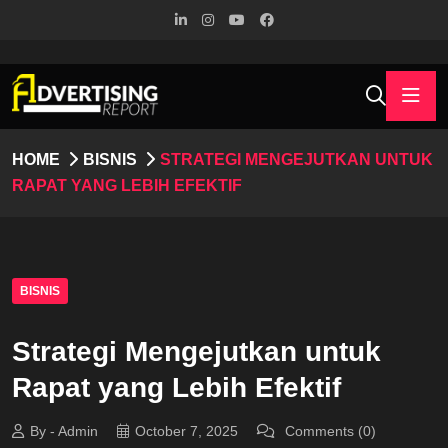
HOME
BISNIS
STRATEGI MENGEJUTKAN UNTUK
RAPAT YANG LEBIH EFEKTIF
BISNIS
Strategi Mengejutkan untuk
Rapat yang Lebih Efektif
By - Admin
October 7, 2025
Comments (0)