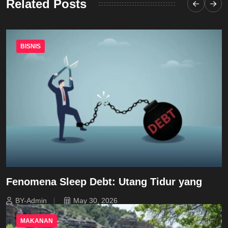
Related Posts
BISNIS
Fenomena Sleep Debt: Utang Tidur yang
BY-Admin
May 30, 2026
MAKANAN