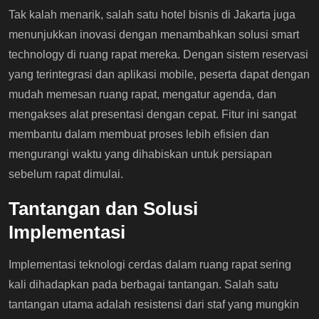
Tak kalah menarik, salah satu hotel bisnis di Jakarta juga
menunjukkan inovasi dengan menambahkan solusi smart
technology di ruang rapat mereka. Dengan sistem reservasi
yang terintegrasi dan aplikasi mobile, peserta dapat dengan
mudah memesan ruang rapat, mengatur agenda, dan
mengakses alat presentasi dengan cepat. Fitur ini sangat
membantu dalam membuat proses lebih efisien dan
mengurangi waktu yang dihabiskan untuk persiapan
sebelum rapat dimulai.
Tantangan dan Solusi
Implementasi
Implementasi teknologi cerdas dalam ruang rapat sering
kali dihadapkan pada berbagai tantangan. Salah satu
tantangan utama adalah resistensi dari staf yang mungkin