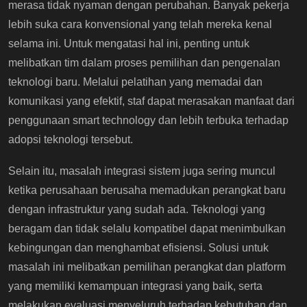
merasa tidak nyaman dengan perubahan. Banyak pekerja
lebih suka cara konvensional yang telah mereka kenal
selama ini. Untuk mengatasi hal ini, penting untuk
melibatkan tim dalam proses pemilihan dan pengenalan
teknologi baru. Melalui pelatihan yang memadai dan
komunikasi yang efektif, staf dapat merasakan manfaat dari
penggunaan smart technology dan lebih terbuka terhadap
adopsi teknologi tersebut.
Selain itu, masalah integrasi sistem juga sering muncul
ketika perusahaan berusaha memadukan perangkat baru
dengan infrastruktur yang sudah ada. Teknologi yang
beragam dan tidak selalu kompatibel dapat menimbulkan
kebingungan dan menghambat efisiensi. Solusi untuk
masalah ini melibatkan pemilihan perangkat dan platform
yang memiliki kemampuan integrasi yang baik, serta
melakukan evaluasi menyeluruh terhadap kebutuhan dan