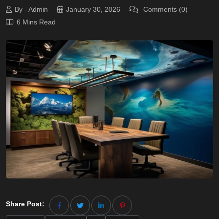
By - Admin
January 30, 2026
Comments (0)
6 Mins Read
Share Post: