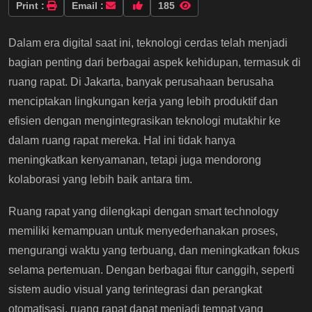
Print :
Email :
185
Dalam era digital saat ini, teknologi cerdas telah menjadi
bagian penting dari berbagai aspek kehidupan, termasuk di
ruang rapat. Di Jakarta, banyak perusahaan berusaha
menciptakan lingkungan kerja yang lebih produktif dan
efisien dengan mengintegrasikan teknologi mutakhir ke
dalam ruang rapat mereka. Hal ini tidak hanya
meningkatkan kenyamanan, tetapi juga mendorong
kolaborasi yang lebih baik antara tim.
Ruang rapat yang dilengkapi dengan smart technology
memiliki kemampuan untuk menyederhanakan proses,
mengurangi waktu yang terbuang, dan meningkatkan fokus
selama pertemuan. Dengan berbagai fitur canggih, seperti
sistem audio visual yang terintegrasi dan perangkat
otomatisasi, ruang rapat dapat menjadi tempat yang