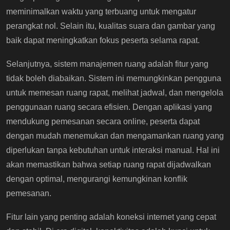
meminimalkan waktu yang terbuang untuk mengatur
perangkat nol. Selain itu, kualitas suara dan gambar yang
baik dapat meningkatkan fokus peserta selama rapat.
Selanjutnya, sistem manajemen ruang adalah fitur yang
tidak boleh diabaikan. Sistem ini memungkinkan pengguna
untuk memesan ruang rapat, melihat jadwal, dan mengelola
penggunaan ruang secara efisien. Dengan aplikasi yang
mendukung pemesanan secara online, peserta dapat
dengan mudah menemukan dan mengamankan ruang yang
diperlukan tanpa kebutuhan untuk interaksi manual. Hal ini
akan memastikan bahwa setiap ruang rapat dijadwalkan
dengan optimal, mengurangi kemungkinan konflik
pemesanan.
Fitur lain yang penting adalah koneksi internet yang cepat