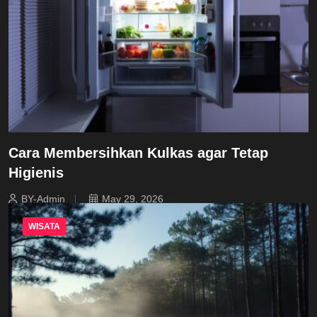
Cara Membersihkan Kulkas agar Tetap
Higienis
BY-Admin
May 29, 2026
WISATA