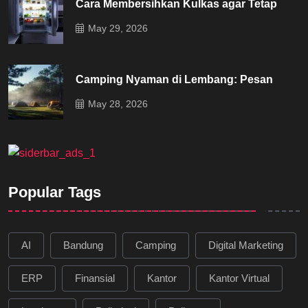
Cara Membersihkan Kulkas agar Tetap
May 29, 2026
Camping Nyaman di Lembang: Pesan
May 28, 2026
Popular Tags
AI
Bandung
Camping
Digital Marketing
ERP
Finansial
Kantor
Kantor Virtual