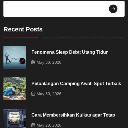
Dekorasi
Recent Posts
Fenomena Sleep Debt: Utang Tidur
May 30, 2026
Petualangan Camping Awal: Spot Terbaik
May 30, 2026
Cara Membersihkan Kulkas agar Tetap
May 29, 2026