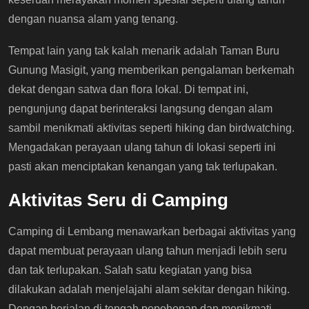
dengan nuansa alam yang tenang.
Tempat lain yang tak kalah menarik adalah Taman Buru
Gunung Masigit, yang memberikan pengalaman berkemah
dekat dengan satwa dan flora lokal. Di tempat ini,
pengunjung dapat berinteraksi langsung dengan alam
sambil menikmati aktivitas seperti hiking dan birdwatching.
Mengadakan perayaan ulang tahun di lokasi seperti ini
pasti akan menciptakan kenangan yang tak terlupakan.
Aktivitas Seru di Camping
Camping di Lembang menawarkan berbagai aktivitas yang
dapat membuat perayaan ulang tahun menjadi lebih seru
dan tak terlupakan. Salah satu kegiatan yang bisa
dilakukan adalah menjelajahi alam sekitar dengan hiking.
Dengan berjalan di tengah pepohonan dan menikmati