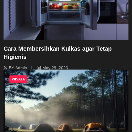
Cara Membersihkan Kulkas agar Tetap
Higienis
BY-Admin
May 29, 2026
WISATA