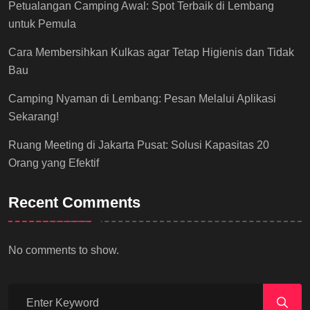
Petualangan Camping Awal: Spot Terbaik di Lembang
untuk Pemula
Cara Membersihkan Kulkas agar Tetap Higienis dan Tidak
Bau
Camping Nyaman di Lembang: Pesan Melalui Aplikasi
Sekarang!
Ruang Meeting di Jakarta Pusat: Solusi Kapasitas 20
Orang yang Efektif
Recent Comments
No comments to show.