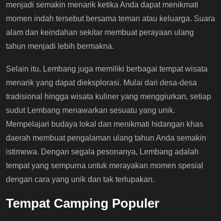
menjadi semakin menarik ketika Anda dapat menikmati
momen indah tersebut bersama teman atau keluarga. Suara
alam dan keindahan sekitar membuat perayaan ulang
tahun menjadi lebih bermakna.
Selain itu, Lembang juga memiliki berbagai tempat wisata
menarik yang dapat dieksplorasi. Mulai dari desa-desa
tradisional hingga wisata kuliner yang menggiurkan, setiap
sudut Lembang menawarkan sesuatu yang unik.
Mempelajari budaya lokal dan menikmati hidangan khas
daerah membuat pengalaman ulang tahun Anda semakin
istimewa. Dengan segala pesonanya, Lembang adalah
tempat yang sempurna untuk merayakan momen spesial
dengan cara yang unik dan tak terlupakan.
Tempat Camping Populer