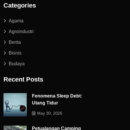
Categories
Agama
Agroindustri
Berita
Bisnis
Budaya
Recent Posts
Fenomena Sleep Debt:
Utang Tidur
May 30, 2026
Petualangan Camping