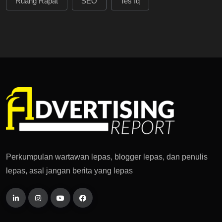
Ruang Rapat
SEO
Tes Iq
Perkumpulan wartawan lepas, blogger lepas, dan penulis
lepas, asal jangan berita yang lepas