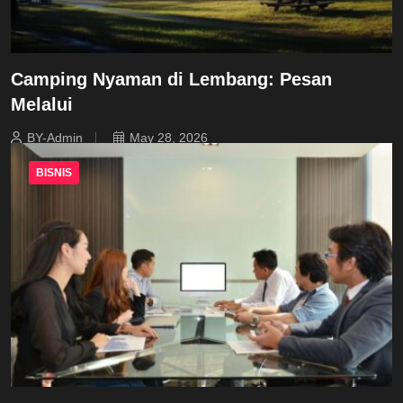
Camping Nyaman di Lembang: Pesan
Melalui
BY-Admin
May 28, 2026
BISNIS