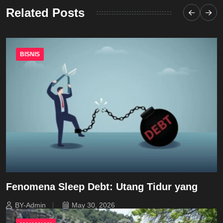
Related Posts
BISNIS
Fenomena Sleep Debt: Utang Tidur yang
BY-Admin
May 30, 2026