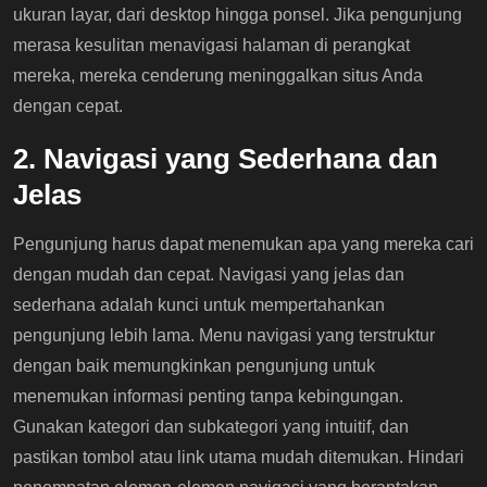
ukuran layar, dari desktop hingga ponsel. Jika pengunjung
merasa kesulitan menavigasi halaman di perangkat
mereka, mereka cenderung meninggalkan situs Anda
dengan cepat.
2. Navigasi yang Sederhana dan
Jelas
Pengunjung harus dapat menemukan apa yang mereka cari
dengan mudah dan cepat. Navigasi yang jelas dan
sederhana adalah kunci untuk mempertahankan
pengunjung lebih lama. Menu navigasi yang terstruktur
dengan baik memungkinkan pengunjung untuk
menemukan informasi penting tanpa kebingungan.
Gunakan kategori dan subkategori yang intuitif, dan
pastikan tombol atau link utama mudah ditemukan. Hindari