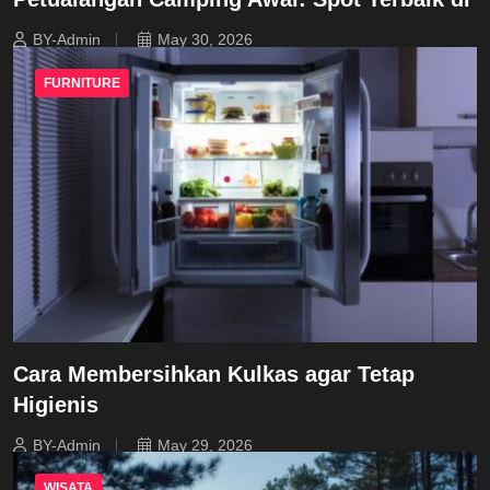
BY-Admin
May 30, 2026
FURNITURE
Cara Membersihkan Kulkas agar Tetap
Higienis
BY-Admin
May 29, 2026
WISATA