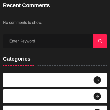
Recent Comments
No comments to show.
Categories
Agama
Agroindustri