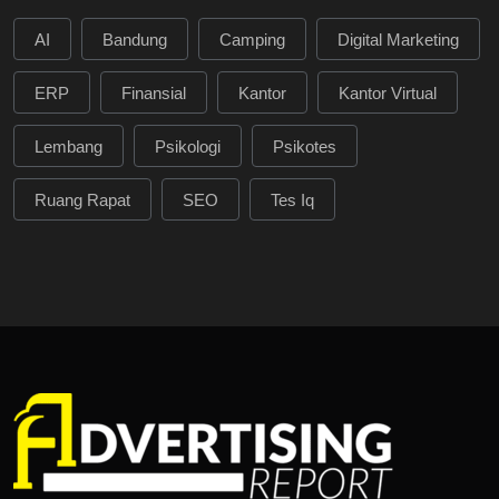
AI
Bandung
Camping
Digital Marketing
ERP
Finansial
Kantor
Kantor Virtual
Lembang
Psikologi
Psikotes
Ruang Rapat
SEO
Tes Iq