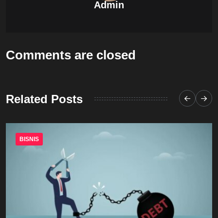
Admin
Comments are closed
Related Posts
BISNIS