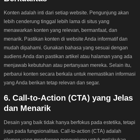
Konten adalah inti dari setiap website. Pengunjung akan
lebih cenderung tinggal lebih lama di situs yang
menawarkan konten yang relevan, bermanfaat, dan
menarik. Pastikan konten di website Anda informatif dan
mudah dipahami. Gunakan bahasa yang sesuai dengan
audiens Anda dan pastikan artikel atau halaman yang ada
menjawab kebutuhan atau pertanyaan mereka. Selain itu,
perbarui konten secara berkala untuk memastikan informasi
yang Anda berikan tetap relevan dan segar.
6. Call-to-Action (CTA) yang Jelas
dan Menarik
Desain yang baik tidak hanya berfokus pada estetika, tetapi
juga pada fungsionalitas. Call-to-action (CTA) adalah
elemen yang mendorong pengunjung untuk melakukan