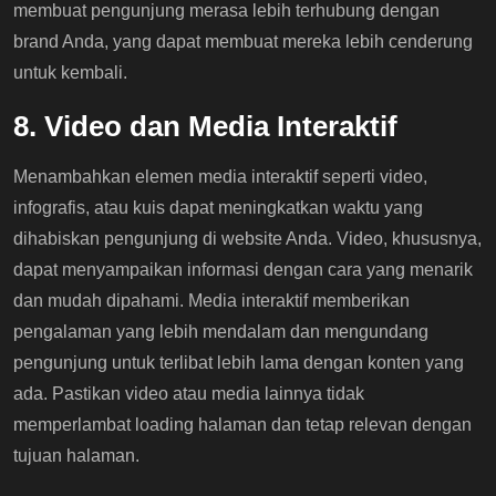
membuat pengunjung merasa lebih terhubung dengan
brand Anda, yang dapat membuat mereka lebih cenderung
untuk kembali.
8. Video dan Media Interaktif
Menambahkan elemen media interaktif seperti video,
infografis, atau kuis dapat meningkatkan waktu yang
dihabiskan pengunjung di website Anda. Video, khususnya,
dapat menyampaikan informasi dengan cara yang menarik
dan mudah dipahami. Media interaktif memberikan
pengalaman yang lebih mendalam dan mengundang
pengunjung untuk terlibat lebih lama dengan konten yang
ada. Pastikan video atau media lainnya tidak
memperlambat loading halaman dan tetap relevan dengan
tujuan halaman.