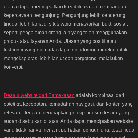
utama dapat meningkatkan kredibilitas dan membangun
kepercayaan pengunjung. Pengunjung lebih cenderung
tinggal lebih lama di situs yang menawarkan bukti sosial,
seperti pengalaman orang lain yang telah menggunakan
produk atau layanan Anda. Ulasan yang positif atau
testimoni yang memadai dapat mendorong mereka untuk
mengeksplorasi lebih lanjut dan berpotensi melakukan
konversi.
Desain website dari Pamekasan
adalah kombinasi dari
estetika, kecepatan, kemudahan navigasi, dan konten yang
relevan. Dengan menerapkan prinsip-prinsip desain yang
sudah disebutkan di atas, Anda dapat menciptakan website
yang tidak hanya menarik perhatian pengunjung, tetapi juga