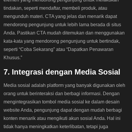
tindakan, seperti mendaftar, membeli produk, atau
mengunduh materi. CTA yang jelas dan menarik dapat
mendorong pengunjung untuk lebih lama berada di situs
Anda. Pastikan CTA mudah ditemukan dan menggunakan
kata-kata yang mendorong pengunjung untuk bertindak,
seperti “Coba Sekarang” atau “Dapatkan Penawaran
Khusus.”
7. Integrasi dengan Media Sosial
Media sosial adalah platform yang banyak digunakan oleh
orang untuk berinteraksi dan berbagi informasi. Dengan
mengintegrasikan tombol media sosial ke dalam desain
website Anda, pengunjung dapat dengan mudah berbagi
konten menarik atau mengikuti akun sosial Anda. Hal ini
tidak hanya meningkatkan keterlibatan, tetapi juga