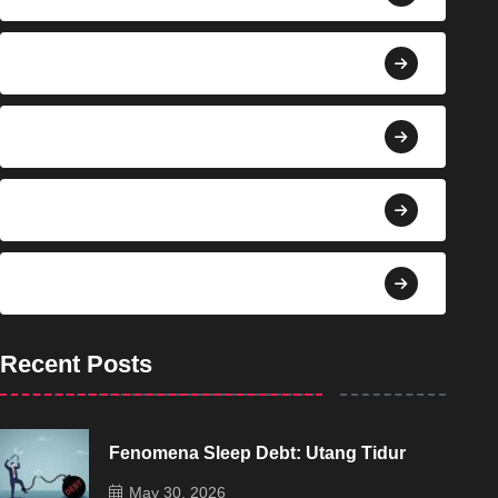
Berita
Bisnis
Budaya
Dekorasi
Recent Posts
Fenomena Sleep Debt: Utang Tidur
May 30, 2026