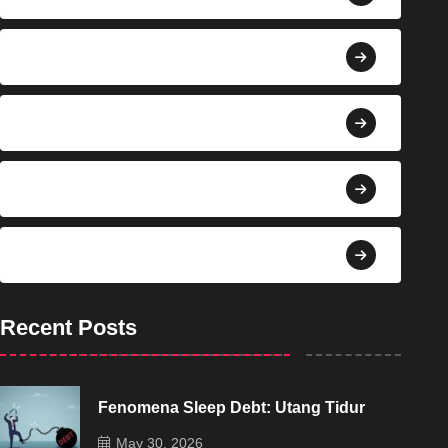
Berita
Bisnis
Budaya
Dekorasi
Recent Posts
Fenomena Sleep Debt: Utang Tidur
May 30, 2026