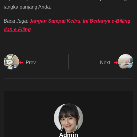
jangka panjang Anda.
Baca Juga:
Jangan Sampai Keliru, Ini Bedanya e-Billing
dan e-Filing
Prev
Next
Admin