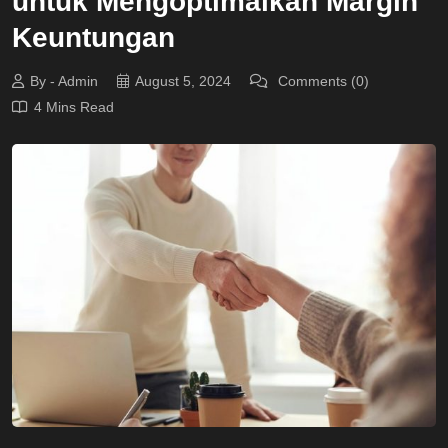
untuk Mengoptimalkan Margin
Keuntungan
By - Admin
August 5, 2024
Comments (0)
4 Mins Read