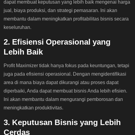
dapat membuat keputusan yang lebih baik mengenai harga
jual, biaya produksi, dan strategi pemasaran. Ini akan
membantu dalam meningkatkan profitabilitas bisnis secara
keseluruhan.
2. Efisiensi Operasional yang
Lebih Baik
Profit Maximizer tidak hanya fokus pada keuntungan, tetapi
juga pada efisiensi operasional. Dengan mengidentifikasi
area di mana biaya dapat dikurangi atau proses dapat
diperbaiki, Anda dapat membuat bisnis Anda lebih efisien.
Ini akan membantu dalam mengurangi pemborosan dan
meningkatkan produktivitas.
3. Keputusan Bisnis yang Lebih
Cerdas