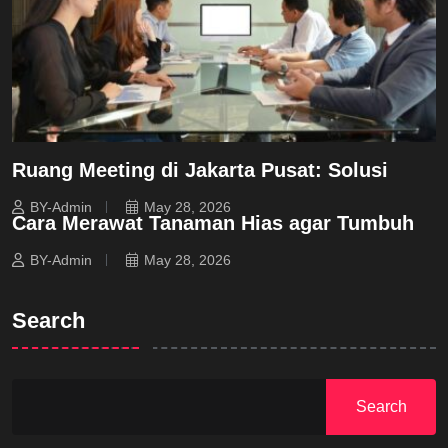
Ruang Meeting di Jakarta Pusat: Solusi
BY-Admin
May 28, 2026
Cara Merawat Tanaman Hias agar Tumbuh
BY-Admin
May 28, 2026
Search
Search