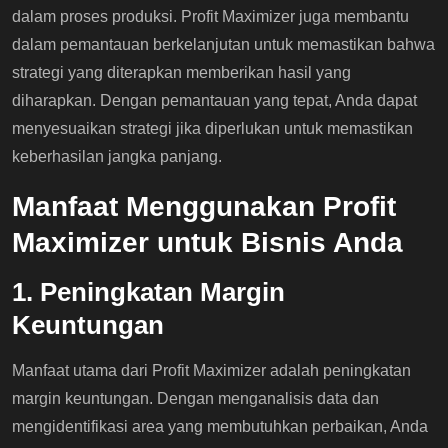
dalam proses produksi. Profit Maximizer juga membantu
dalam pemantauan berkelanjutan untuk memastikan bahwa
strategi yang diterapkan memberikan hasil yang
diharapkan. Dengan pemantauan yang tepat, Anda dapat
menyesuaikan strategi jika diperlukan untuk memastikan
keberhasilan jangka panjang.
Manfaat Menggunakan Profit
Maximizer untuk Bisnis Anda
1. Peningkatan Margin
Keuntungan
Manfaat utama dari Profit Maximizer adalah peningkatan
margin keuntungan. Dengan menganalisis data dan
mengidentifikasi area yang membutuhkan perbaikan, Anda