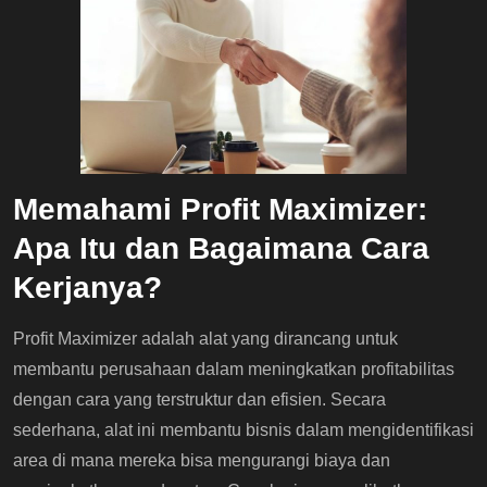
Memahami Profit Maximizer:
Apa Itu dan Bagaimana Cara
Kerjanya?
Profit Maximizer adalah alat yang dirancang untuk
membantu perusahaan dalam meningkatkan profitabilitas
dengan cara yang terstruktur dan efisien. Secara
sederhana, alat ini membantu bisnis dalam mengidentifikasi
area di mana mereka bisa mengurangi biaya dan