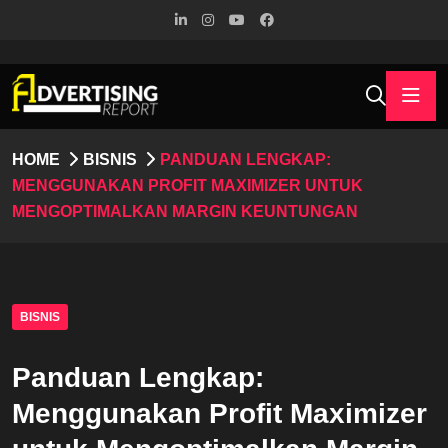
HOME
BISNIS
PANDUAN LENGKAP:
MENGGUNAKAN PROFIT MAXIMIZER UNTUK
MENGOPTIMALKAN MARGIN KEUNTUNGAN
BISNIS
Panduan Lengkap:
Menggunakan Profit Maximizer