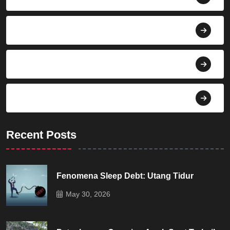
Bisnis
Budaya
Dekorasi
Recent Posts
Fenomena Sleep Debt: Utang Tidur
May 30, 2026