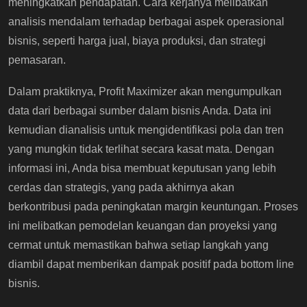
meningkatkan pendapatan. Cara kerjanya melibatkan
analisis mendalam terhadap berbagai aspek operasional
bisnis, seperti harga jual, biaya produksi, dan strategi
pemasaran.
Dalam praktiknya, Profit Maximizer akan mengumpulkan
data dari berbagai sumber dalam bisnis Anda. Data ini
kemudian dianalisis untuk mengidentifikasi pola dan tren
yang mungkin tidak terlihat secara kasat mata. Dengan
informasi ini, Anda bisa membuat keputusan yang lebih
cerdas dan strategis, yang pada akhirnya akan
berkontribusi pada peningkatan margin keuntungan. Proses
ini melibatkan pemodelan keuangan dan proyeksi yang
cermat untuk memastikan bahwa setiap langkah yang
diambil dapat memberikan dampak positif pada bottom line
bisnis.