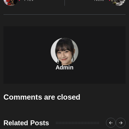
Admin
Comments are closed
Related Posts