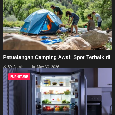
Petualangan Camping Awal: Spot Terbaik di
BY-Admin
May 30, 2026
FURNITURE