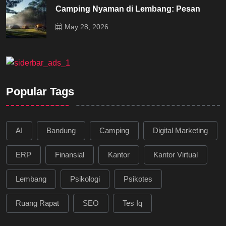
Camping Nyaman di Lembang: Pesan
May 28, 2026
Popular Tags
AI
Bandung
Camping
Digital Marketing
ERP
Finansial
Kantor
Kantor Virtual
Lembang
Psikologi
Psikotes
Ruang Rapat
SEO
Tes Iq