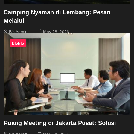
Camping Nyaman di Lembang: Pesan
Melalui
BY-Admin
May 28, 2026
BISNIS
Ruang Meeting di Jakarta Pusat: Solusi