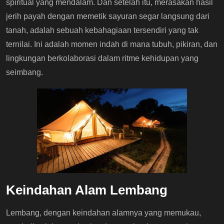
spiritual yang mendalam. Dan setelah itu, merasakan hasil
jerih payah dengan memetik sayuran segar langsung dari
tanah, adalah sebuah kebahagiaan tersendiri yang tak
ternilai. Ini adalah momen indah di mana tubuh, pikiran, dan
lingkungan berkolaborasi dalam ritme kehidupan yang
seimbang.
Keindahan Alam Lembang
Lembang, dengan keindahan alamnya yang memukau,