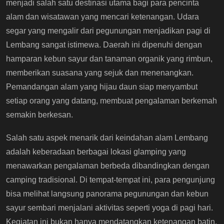
menjadi salah satu destinasi utama bagi para pencinta
alam dan wisatawan yang mencari ketenangan. Udara
segar yang mengalir dari pegunungan menjadikan pagi di
Lembang sangat istimewa. Daerah ini dipenuhi dengan
hamparan kebun sayur dan tanaman organik yang rimbun,
memberikan suasana yang sejuk dan menenangkan.
Pemandangan alam yang hijau daun siap menyambut
setiap orang yang datang, membuat pengalaman berkemah
semakin berkesan.
Salah satu aspek menarik dari keindahan alam Lembang
adalah keberadaan berbagai lokasi glamping yang
menawarkan pengalaman berbeda dibandingkan dengan
camping tradisional. Di tempat-tempat ini, para pengunjung
bisa melihat langsung panorama pegunungan dan kebun
sayur sembari menjalani aktivitas seperti yoga di pagi hari.
Kegiatan ini bukan hanya mendatangkan ketenangan batin,