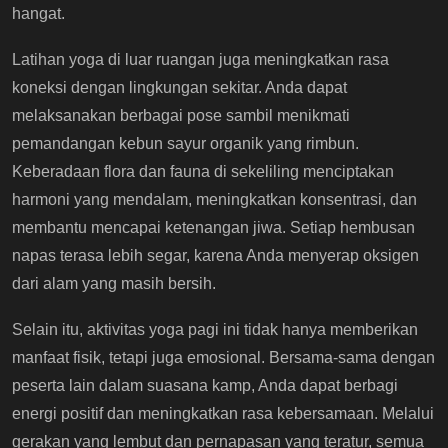
hangat.
Latihan yoga di luar ruangan juga meningkatkan rasa
koneksi dengan lingkungan sekitar. Anda dapat
melaksanakan berbagai pose sambil menikmati
pemandangan kebun sayur organik yang rimbun.
Keberadaan flora dan fauna di sekeliling menciptakan
harmoni yang mendalam, meningkatkan konsentrasi, dan
membantu mencapai ketenangan jiwa. Setiap hembusan
napas terasa lebih segar, karena Anda menyerap oksigen
dari alam yang masih bersih.
Selain itu, aktivitas yoga pagi ini tidak hanya memberikan
manfaat fisik, tetapi juga emosional. Bersama-sama dengan
peserta lain dalam suasana kamp, Anda dapat berbagi
energi positif dan meningkatkan rasa kebersamaan. Melalui
gerakan yang lembut dan pernapasan yang teratur, semua