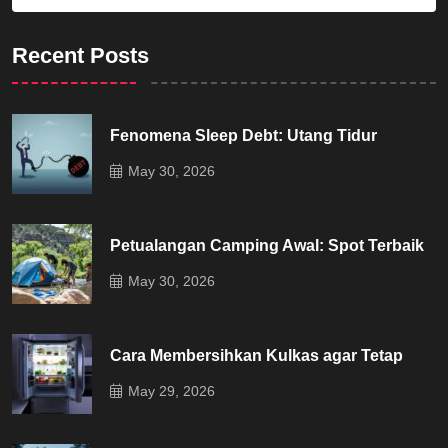
Recent Posts
Fenomena Sleep Debt: Utang Tidur
May 30, 2026
Petualangan Camping Awal: Spot Terbaik
May 30, 2026
Cara Membersihkan Kulkas agar Tetap
May 29, 2026