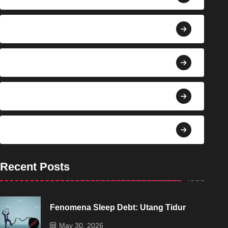
Berita
Bisnis
Budaya
Dekorasi
Recent Posts
Fenomena Sleep Debt: Utang Tidur
May 30, 2026