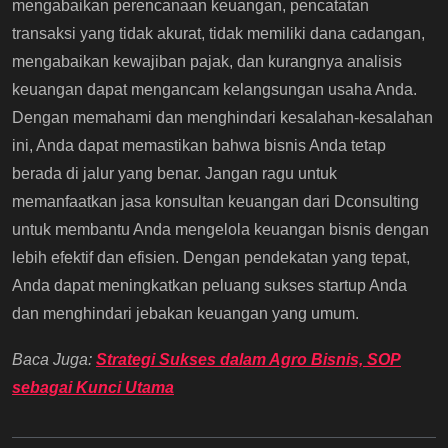
mengabaikan perencanaan keuangan, pencatatan
transaksi yang tidak akurat, tidak memiliki dana cadangan,
mengabaikan kewajiban pajak, dan kurangnya analisis
keuangan dapat mengancam kelangsungan usaha Anda.
Dengan memahami dan menghindari kesalahan-kesalahan
ini, Anda dapat memastikan bahwa bisnis Anda tetap
berada di jalur yang benar. Jangan ragu untuk
memanfaatkan jasa konsultan keuangan dari Dconsulting
untuk membantu Anda mengelola keuangan bisnis dengan
lebih efektif dan efisien. Dengan pendekatan yang tepat,
Anda dapat meningkatkan peluang sukses startup Anda
dan menghindari jebakan keuangan yang umum.
Baca Juga:
Strategi Sukses dalam Agro Bisnis, SOP
sebagai Kunci Utama