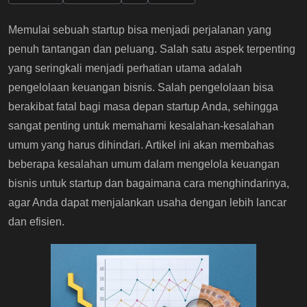
Memulai sebuah startup bisa menjadi perjalanan yang
penuh tantangan dan peluang. Salah satu aspek terpenting
yang seringkali menjadi perhatian utama adalah
pengelolaan keuangan bisnis. Salah pengelolaan bisa
berakibat fatal bagi masa depan startup Anda, sehingga
sangat penting untuk memahami kesalahan-kesalahan
umum yang harus dihindari. Artikel ini akan membahas
beberapa kesalahan umum dalam mengelola keuangan
bisnis untuk startup dan bagaimana cara menghindarinya,
agar Anda dapat menjalankan usaha dengan lebih lancar
dan efisien.