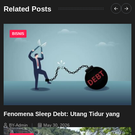
Related Posts
BISNIS
Fenomena Sleep Debt: Utang Tidur yang
BY-Admin
May 30, 2026