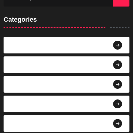
Categories
Agama
Agroindustri
Berita
Bisnis
Budaya