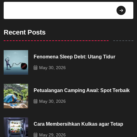
Dekorasi
Recent Posts
Fenomena Sleep Debt: Utang Tidur
May 30, 2026
Petualangan Camping Awal: Spot Terbaik
May 30, 2026
Cara Membersihkan Kulkas agar Tetap
May 29, 2026