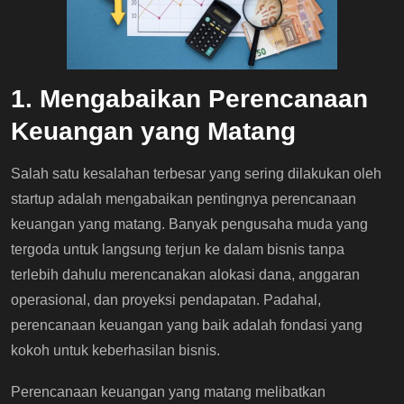
1. Mengabaikan Perencanaan
Keuangan yang Matang
Salah satu kesalahan terbesar yang sering dilakukan oleh
startup adalah mengabaikan pentingnya perencanaan
keuangan yang matang. Banyak pengusaha muda yang
tergoda untuk langsung terjun ke dalam bisnis tanpa
terlebih dahulu merencanakan alokasi dana, anggaran
operasional, dan proyeksi pendapatan. Padahal,
perencanaan keuangan yang baik adalah fondasi yang
kokoh untuk keberhasilan bisnis.
Perencanaan keuangan yang matang melibatkan