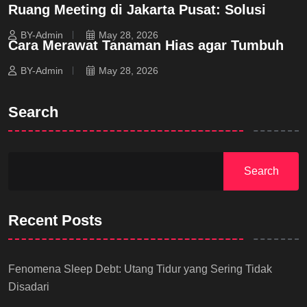
Ruang Meeting di Jakarta Pusat: Solusi
BY-Admin
May 28, 2026
Cara Merawat Tanaman Hias agar Tumbuh
BY-Admin
May 28, 2026
Search
Search
Recent Posts
Fenomena Sleep Debt: Utang Tidur yang Sering Tidak
Disadari