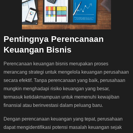
Pentingnya Perencanaan
Keuangan Bisnis
Perencanaan keuangan bisnis merupakan proses
merancang strategi untuk mengelola keuangan perusahaan
secara efektif. Tanpa perencanaan yang baik, perusahaan
mungkin menghadapi risiko keuangan yang besar,
termasuk ketidakmampuan untuk memenuhi kewajiban
finansial atau berinvestasi dalam peluang baru.
Dengan perencanaan keuangan yang tepat, perusahaan
dapat mengidentifikasi potensi masalah keuangan sejak