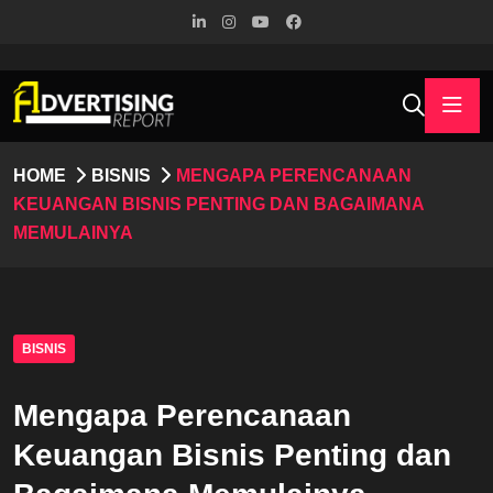
HOME
BISNIS
MENGAPA PERENCANAAN
KEUANGAN BISNIS PENTING DAN BAGAIMANA
MEMULAINYA
BISNIS
Mengapa Perencanaan
Keuangan Bisnis Penting dan