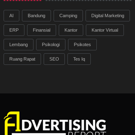
AI
Bandung
Camping
Digital Marketing
ERP
Finansial
Kantor
Kantor Virtual
Lembang
Psikologi
Psikotes
Ruang Rapat
SEO
Tes Iq