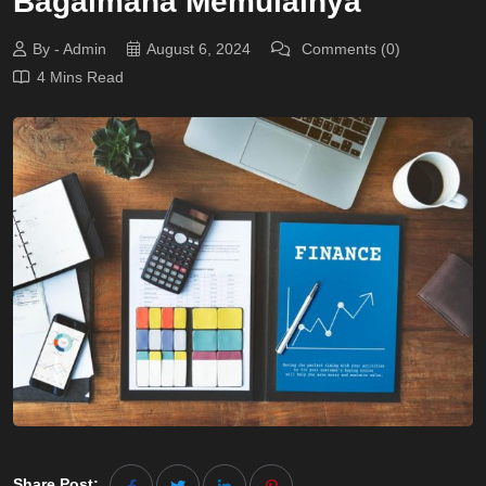
Bagaimana Memulainya
By - Admin
August 6, 2024
Comments (0)
4 Mins Read
Share Post: