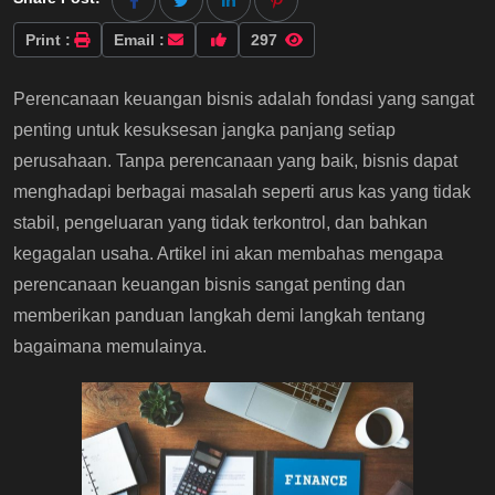
Print :
Email :
297
Perencanaan keuangan bisnis adalah fondasi yang sangat
penting untuk kesuksesan jangka panjang setiap
perusahaan. Tanpa perencanaan yang baik, bisnis dapat
menghadapi berbagai masalah seperti arus kas yang tidak
stabil, pengeluaran yang tidak terkontrol, dan bahkan
kegagalan usaha. Artikel ini akan membahas mengapa
perencanaan keuangan bisnis sangat penting dan
memberikan panduan langkah demi langkah tentang
bagaimana memulainya.