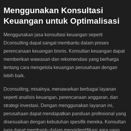
Menggunakan Konsultasi
Keuangan untuk Optimalisasi
Menggunakan jasa konsultasi keuangan seperti
Dconsulting dapat sangat membantu dalam proses
perencanaan keuangan bisnis. Konsultan keuangan dapat
memberikan wawasan dan rekomendasi yang berharga
tentang cara mengelola keuangan perusahaan dengan
lebih baik.
Dconsulting, misalnya, menawarkan berbagai layanan
seperti analisis keuangan, perencanaan anggaran, dan
strategi investasi. Dengan menggunakan layanan ini,
perusahaan dapat mendapatkan panduan profesional yang
disesuaikan dengan kebutuhan spesifik mereka. Konsultan
juga dapat membantu dalam mengidentifikasi area yang