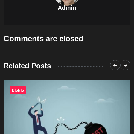
Admin
Comments are closed
Related Posts
BISNIS