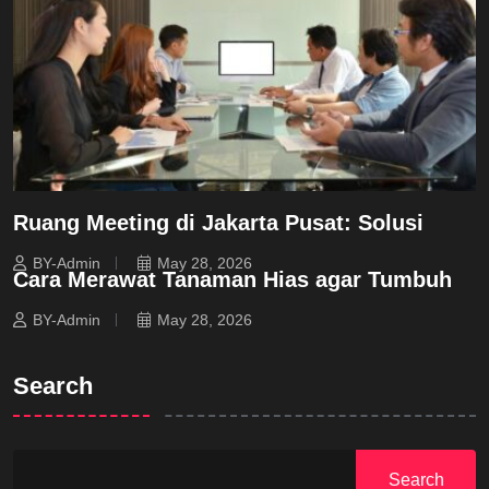
Ruang Meeting di Jakarta Pusat: Solusi
BY-Admin
May 28, 2026
Cara Merawat Tanaman Hias agar Tumbuh
BY-Admin
May 28, 2026
Search
Search