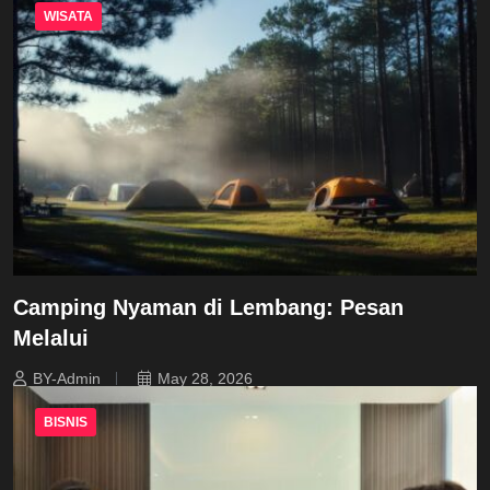
WISATA
Camping Nyaman di Lembang: Pesan
Melalui
BY-Admin
May 28, 2026
BISNIS