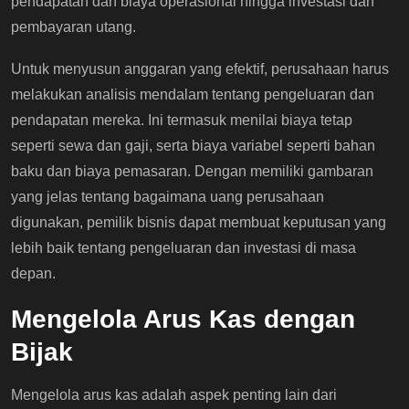
pendapatan dan biaya operasional hingga investasi dan
pembayaran utang.
Untuk menyusun anggaran yang efektif, perusahaan harus
melakukan analisis mendalam tentang pengeluaran dan
pendapatan mereka. Ini termasuk menilai biaya tetap
seperti sewa dan gaji, serta biaya variabel seperti bahan
baku dan biaya pemasaran. Dengan memiliki gambaran
yang jelas tentang bagaimana uang perusahaan
digunakan, pemilik bisnis dapat membuat keputusan yang
lebih baik tentang pengeluaran dan investasi di masa
depan.
Mengelola Arus Kas dengan
Bijak
Mengelola arus kas adalah aspek penting lain dari