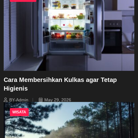
Cara Membersihkan Kulkas agar Tetap
Higienis
BY-Admin
May 29, 2026
WISATA