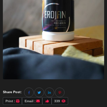
Share Post:
Print :
Email :
339