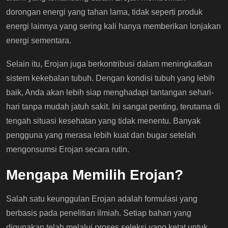
dorongan energi yang tahan lama, tidak seperti produk
energi lainnya yang sering kali hanya memberikan lonjakan
energi sementara.
Selain itu, Erojan juga berkontribusi dalam meningkatkan
sistem kekebalan tubuh. Dengan kondisi tubuh yang lebih
baik, Anda akan lebih siap menghadapi tantangan sehari-
hari tanpa mudah jatuh sakit. Ini sangat penting, terutama di
tengah situasi kesehatan yang tidak menentu. Banyak
pengguna yang merasa lebih kuat dan bugar setelah
mengonsumsi Erojan secara rutin.
Mengapa Memilih Erojan?
Salah satu keunggulan Erojan adalah formulasi yang
berbasis pada penelitian ilmiah. Setiap bahan yang
digunakan telah melalui proses seleksi yang ketat untuk