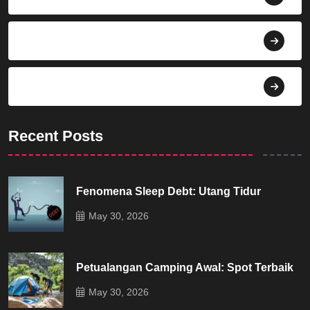
Budaya
Dekorasi
Recent Posts
Fenomena Sleep Debt: Utang Tidur
May 30, 2026
Petualangan Camping Awal: Spot Terbaik
May 30, 2026