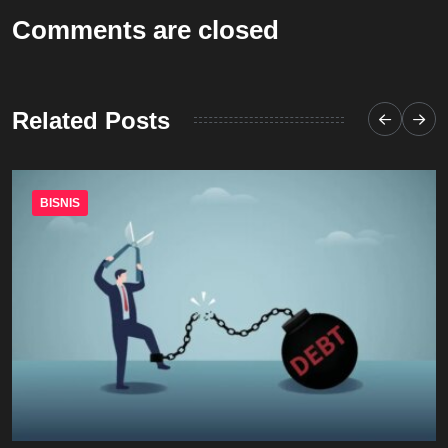
Comments are closed
Related Posts
BISNIS