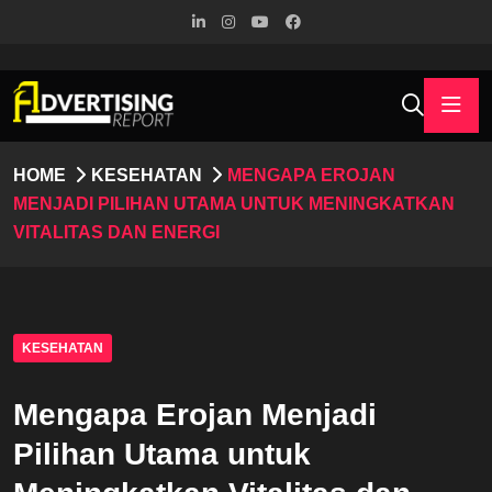
HOME
KESEHATAN
MENGAPA EROJAN
MENJADI PILIHAN UTAMA UNTUK MENINGKATKAN
VITALITAS DAN ENERGI
KESEHATAN
Mengapa Erojan Menjadi
Pilihan Utama untuk