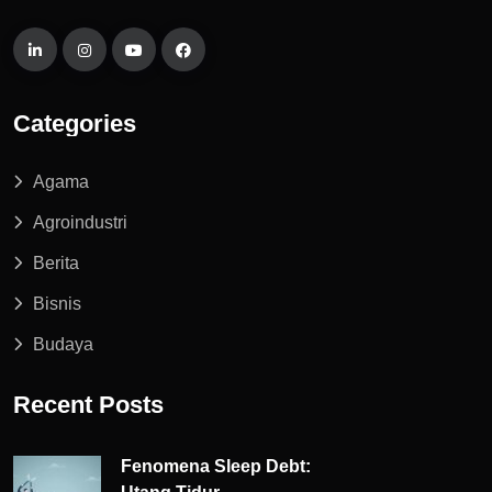
Categories
Agama
Agroindustri
Berita
Bisnis
Budaya
Recent Posts
Fenomena Sleep Debt: