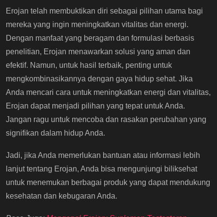
Erojan telah membuktikan diri sebagai pilihan utama bagi
mereka yang ingin meningkatkan vitalitas dan energi.
Dengan manfaat yang beragam dan formulasi berbasis
penelitian, Erojan menawarkan solusi yang aman dan
efektif. Namun, untuk hasil terbaik, penting untuk
mengkombinasikannya dengan gaya hidup sehat. Jika
Anda mencari cara untuk meningkatkan energi dan vitalitas,
Erojan dapat menjadi pilihan yang tepat untuk Anda.
Jangan ragu untuk mencoba dan rasakan perubahan yang
signifikan dalam hidup Anda.
Jadi, jika Anda memerlukan bantuan atau informasi lebih
lanjut tentang Erojan, Anda bisa mengunjungi biliksehat
untuk menemukan berbagai produk yang dapat mendukung
kesehatan dan kebugaran Anda.