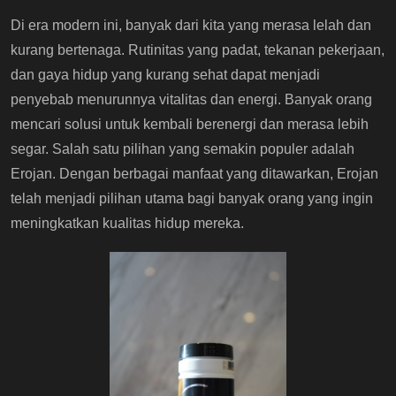
Di era modern ini, banyak dari kita yang merasa lelah dan
kurang bertenaga. Rutinitas yang padat, tekanan pekerjaan,
dan gaya hidup yang kurang sehat dapat menjadi
penyebab menurunnya vitalitas dan energi. Banyak orang
mencari solusi untuk kembali berenergi dan merasa lebih
segar. Salah satu pilihan yang semakin populer adalah
Erojan. Dengan berbagai manfaat yang ditawarkan, Erojan
telah menjadi pilihan utama bagi banyak orang yang ingin
meningkatkan kualitas hidup mereka.