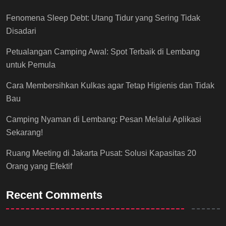
Fenomena Sleep Debt: Utang Tidur yang Sering Tidak
Disadari
Petualangan Camping Awal: Spot Terbaik di Lembang
untuk Pemula
Cara Membersihkan Kulkas agar Tetap Higienis dan Tidak
Bau
Camping Nyaman di Lembang: Pesan Melalui Aplikasi
Sekarang!
Ruang Meeting di Jakarta Pusat: Solusi Kapasitas 20
Orang yang Efektif
Recent Comments