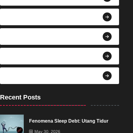
Berita
Bisnis
Budaya
Dekorasi
Recent Posts
Fenomena Sleep Debt: Utang Tidur
May 30, 2026