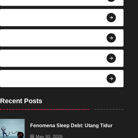
Berita
Bisnis
Budaya
Dekorasi
Recent Posts
Fenomena Sleep Debt: Utang Tidur
May 30, 2026