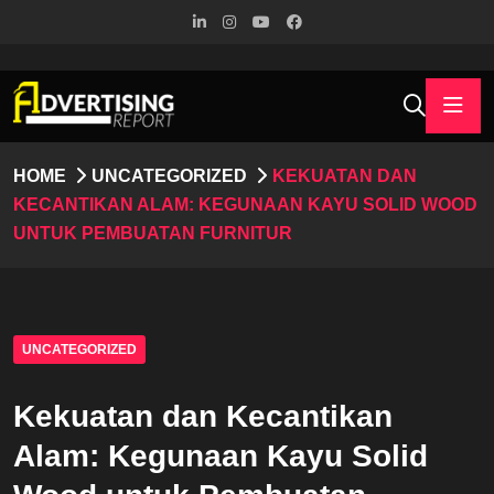
HOME
UNCATEGORIZED
KEKUATAN DAN
KECANTIKAN ALAM: KEGUNAAN KAYU SOLID WOOD
UNTUK PEMBUATAN FURNITUR
UNCATEGORIZED
Kekuatan dan Kecantikan
Alam: Kegunaan Kayu Solid