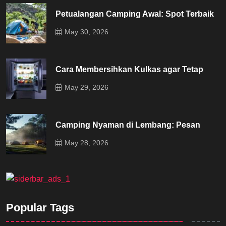
Petualangan Camping Awal: Spot Terbaik
May 30, 2026
Cara Membersihkan Kulkas agar Tetap
May 29, 2026
Camping Nyaman di Lembang: Pesan
May 28, 2026
Popular Tags