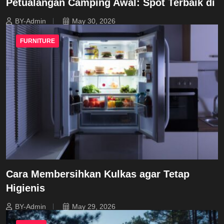
Petualangan Camping Awal: Spot Terbaik di
BY-Admin
May 30, 2026
FURNITURE
Cara Membersihkan Kulkas agar Tetap
Higienis
BY-Admin
May 29, 2026