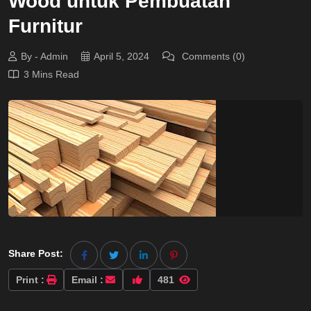
Wood untuk Pembuatan
Furnitur
By - Admin
April 5, 2024
Comments (0)
3 Mins Read
Share Post:
Print :
Email :
481