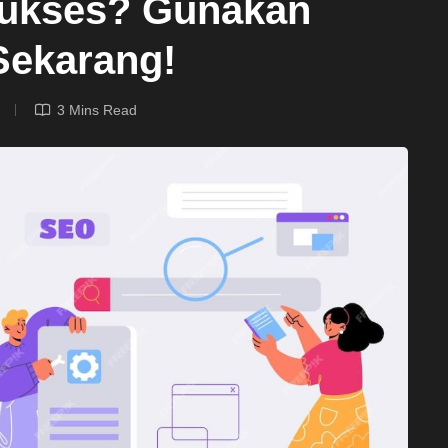
 Sukses? Gunakan
Sekarang!
)
3 Mins Read