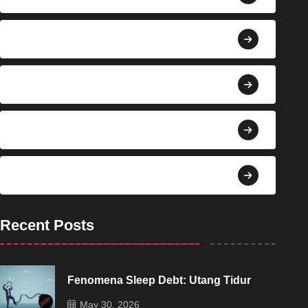
Berita
Bisnis
Budaya
Dekorasi
Recent Posts
Fenomena Sleep Debt: Utang Tidur
May 30, 2026