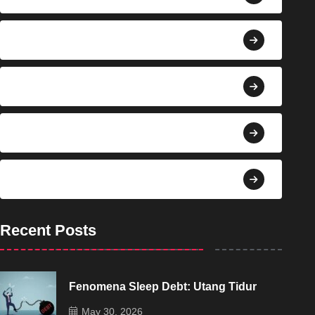
Berita
Bisnis
Budaya
Dekorasi
Recent Posts
Fenomena Sleep Debt: Utang Tidur
May 30, 2026