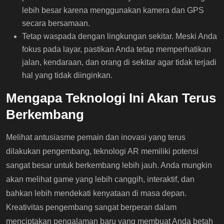
lebih besar karena menggunakan kamera dan GPS
secara bersamaan.
Tetap waspada dengan lingkungan sekitar. Meski Anda
fokus pada layar, pastikan Anda tetap memperhatikan
jalan, kendaraan, dan orang di sekitar agar tidak terjadi
hal yang tidak diinginkan.
Mengapa Teknologi Ini Akan Terus
Berkembang
Melihat antusiasme pemain dan inovasi yang terus
dilakukan pengembang, teknologi AR memiliki potensi
sangat besar untuk berkembang lebih jauh. Anda mungkin
akan melihat game yang lebih canggih, interaktif, dan
bahkan lebih mendekati kenyataan di masa depan.
Kreativitas pengembang sangat berperan dalam
menciptakan pengalaman baru yang membuat Anda betah