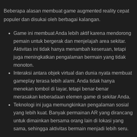
Beberapa alasan membuat game augmented reality cepat
populer dan disukai oleh berbagai kalangan.
Game ini membuat Anda lebih aktif karena mendorong
pemain untuk bergerak dan menjelajah area sekitar.
Aktivitas ini tidak hanya menambah keseruan, tetapi
juga meningkatkan pengalaman bermain yang tidak
monoton.
Interaksi antara objek virtual dan dunia nyata membuat
gameplay terasa lebih alami. Anda tidak hanya
menekan tombol di layar, tetapi benar-benar
merasakan keberadaan elemen game di sekitar Anda.
Teknologi ini juga memungkinkan pengalaman sosial
yang lebih kuat. Banyak permainan AR yang dirancang
untuk dimainkan bersama orang lain di lokasi yang
sama, sehingga aktivitas bermain menjadi lebih seru.