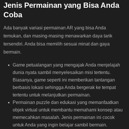
Jenis Permainan yang Bisa Anda
Coba
Ada banyak variasi permainan AR yang bisa Anda
temukan, dan masing-masing menawarkan daya tarik
tersendiri. Anda bisa memilih sesuai minat dan gaya
bermain.
Game petualangan yang mengajak Anda menjelajah
dunia nyata sambil menyelesaikan misi tertentu.
Biasanya, game seperti ini memberikan tantangan
berbasis lokasi sehingga Anda bergerak ke tempat
tertentu untuk melanjutkan permainan.
Permainan puzzle dan edukasi yang memanfaatkan
objek virtual untuk membantu memahami konsep atau
memecahkan masalah. Jenis permainan ini cocok
untuk Anda yang ingin belajar sambil bermain.