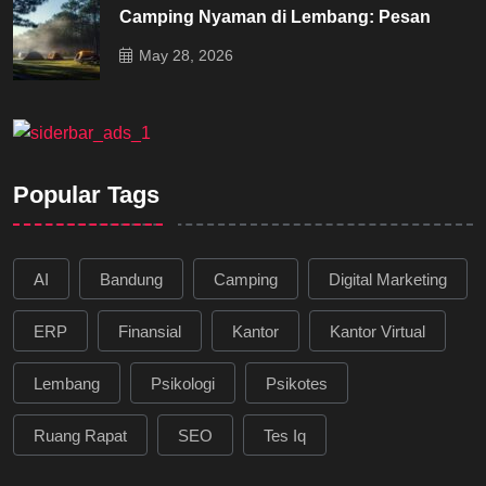
Camping Nyaman di Lembang: Pesan
May 28, 2026
Popular Tags
AI
Bandung
Camping
Digital Marketing
ERP
Finansial
Kantor
Kantor Virtual
Lembang
Psikologi
Psikotes
Ruang Rapat
SEO
Tes Iq