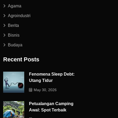
Agama
Agroindustri
Berita
Bisnis
Budaya
Recent Posts
Fenomena Sleep Debt:
Utang Tidur
May 30, 2026
Petualangan Camping
Awal: Spot Terbaik