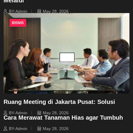
Melalui
BY-Admin
May 28, 2026
BISNIS
Ruang Meeting di Jakarta Pusat: Solusi
BY-Admin
May 28, 2026
Cara Merawat Tanaman Hias agar Tumbuh
BY-Admin
May 28, 2026