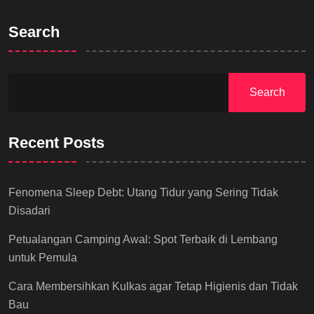
Search
Search
Recent Posts
Fenomena Sleep Debt: Utang Tidur yang Sering Tidak
Disadari
Petualangan Camping Awal: Spot Terbaik di Lembang
untuk Pemula
Cara Membersihkan Kulkas agar Tetap Higienis dan Tidak
Bau