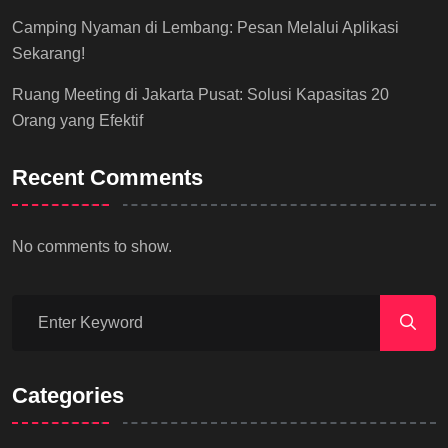
Camping Nyaman di Lembang: Pesan Melalui Aplikasi
Sekarang!
Ruang Meeting di Jakarta Pusat: Solusi Kapasitas 20
Orang yang Efektif
Recent Comments
No comments to show.
Categories