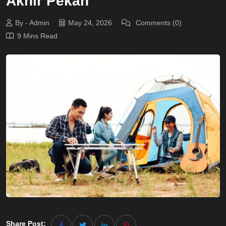
Akhir Pekan
By - Admin
May 24, 2026
Comments (0)
9 Mins Read
Share Post: