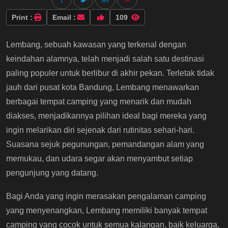
Print :
Email :
109
Lembang, sebuah kawasan yang terkenal dengan
keindahan alamnya, telah menjadi salah satu destinasi
paling populer untuk berlibur di akhir pekan. Terletak tidak
jauh dari pusat kota Bandung, Lembang menawarkan
berbagai tempat camping yang menarik dan mudah
diakses, menjadikannya pilihan ideal bagi mereka yang
ingin melarikan diri sejenak dari rutinitas sehari-hari.
Suasana sejuk pegunungan, pemandangan alam yang
memukau, dan udara segar akan menyambut setiap
pengunjung yang datang.
Bagi Anda yang ingin merasakan pengalaman camping
yang menyenangkan, Lembang memiliki banyak tempat
camping yang cocok untuk semua kalangan, baik keluarga,