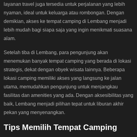
layanan travel juga tersedia untuk perjalanan yang lebih
nyaman, ideal untuk keluarga atau rombongan. Dengan
demikian, akses ke tempat camping di Lembang menjadi
lebih mudah bagi siapa saja yang ingin menikmati suasana
alam.
Setelah tiba di Lembang, para pengunjung akan
menemukan banyak tempat camping yang berada di lokasi
strategis, dekat dengan obyek wisata lainnya. Beberapa
lokasi camping memiliki akses yang langsung ke jalan
utama, memudahkan pengunjung untuk menjangkau
fasilitas dan amenities yang ada. Dengan aksesibilitas yang
baik, Lembang menjadi pilihan tepat untuk liburan akhir
pekan yang menyenangkan.
Tips Memilih Tempat Camping