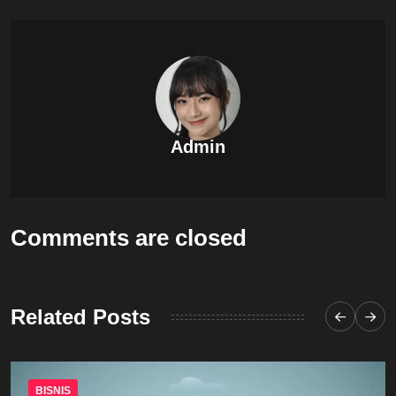
Admin
Comments are closed
Related Posts
BISNIS