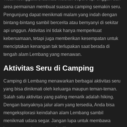
area permainan membuat suasana camping semakin seru.
Pengunjung dapat menikmati malam yang indah dengan
bintang-bintang sambil bercerita atau bernyanyi di sekitar
api unggun. Aktivitas ini tidak hanya memperkuat
kebersamaan, tetapi juga memberikan kesempatan untuk
menciptakan kenangan tak terlupakan saat berada di
tengah alam Lembang yang menawan.
Aktivitas Seru di Camping
Camping di Lembang menawarkan berbagai aktivitas seru
yang bisa dinikmati oleh keluarga maupun teman-teman.
Salah satu aktivitas yang paling menarik adalah hiking.
Dengan banyaknya jalur alam yang tersedia, Anda bisa
mengeksplorasi keindahan alam Lembang sambil
menikmati udara segar. Jangan lupa untuk membawa