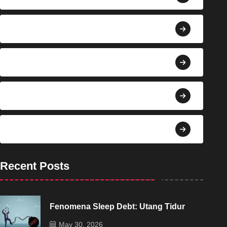
Berita
Bisnis
Budaya
Dekorasi
Recent Posts
Fenomena Sleep Debt: Utang Tidur
May 30, 2026