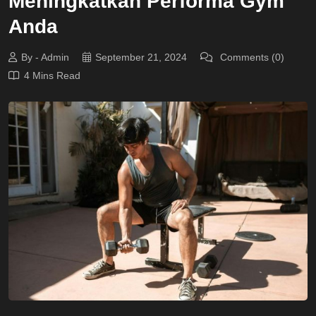
Meningkatkan Performa Gym
Anda
By - Admin
September 21, 2024
Comments (0)
4 Mins Read