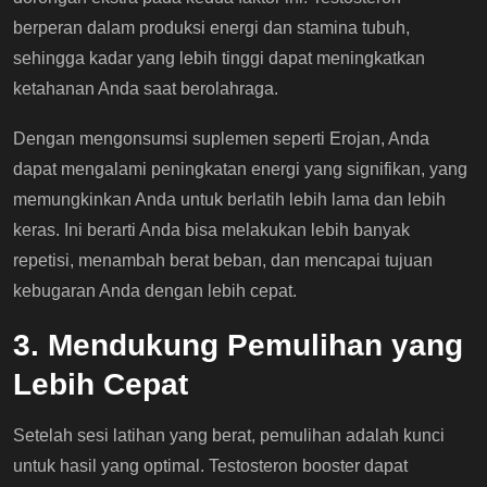
berperan dalam produksi energi dan stamina tubuh,
sehingga kadar yang lebih tinggi dapat meningkatkan
ketahanan Anda saat berolahraga.
Dengan mengonsumsi suplemen seperti Erojan, Anda
dapat mengalami peningkatan energi yang signifikan, yang
memungkinkan Anda untuk berlatih lebih lama dan lebih
keras. Ini berarti Anda bisa melakukan lebih banyak
repetisi, menambah berat beban, dan mencapai tujuan
kebugaran Anda dengan lebih cepat.
3. Mendukung Pemulihan yang
Lebih Cepat
Setelah sesi latihan yang berat, pemulihan adalah kunci
untuk hasil yang optimal. Testosteron booster dapat