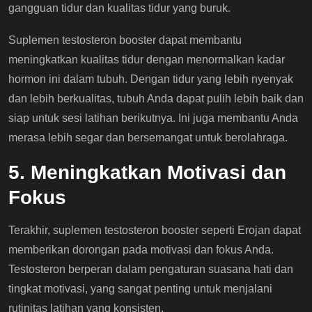
gangguan tidur dan kualitas tidur yang buruk.
Suplemen testosteron booster dapat membantu
meningkatkan kualitas tidur dengan menormalkan kadar
hormon ini dalam tubuh. Dengan tidur yang lebih nyenyak
dan lebih berkualitas, tubuh Anda dapat pulih lebih baik dan
siap untuk sesi latihan berikutnya. Ini juga membantu Anda
merasa lebih segar dan bersemangat untuk berolahraga.
5. Meningkatkan Motivasi dan
Fokus
Terakhir, suplemen testosteron booster seperti Erojan dapat
memberikan dorongan pada motivasi dan fokus Anda.
Testosteron berperan dalam pengaturan suasana hati dan
tingkat motivasi, yang sangat penting untuk menjalani
rutinitas latihan yang konsisten.