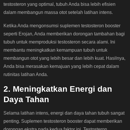
testosteron yang optimal, tubuh Anda bisa lebih efisien
dalam membangun massa otot setelah latihan intens.
Ketika Anda mengonsumsi suplemen testosteron booster
seperti Erojan, Anda memberikan dorongan tambahan bagi
tubuh untuk memproduksi testosteron secara alami. Ini
membantu meningkatkan kemampuan tubuh untuk
membangun otot yang lebih besar dan lebih kuat. Hasilnya,
Anda bisa merasakan kemajuan yang lebih cepat dalam
rutinitas latihan Anda.
2. Meningkatkan Energi dan
Daya Tahan
Selama latihan intens, energi dan daya tahan tubuh sangat
penting. Suplemen testosteron booster dapat memberikan
dorongan ekstra pada kedua faktor ini. Testosteron