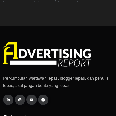
Perkumpulan wartawan lepas, blogger lepas, dan penulis
lepas, asal jangan berita yang lepas