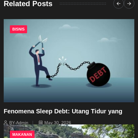
Related Posts
BISNIS
Fenomena Sleep Debt: Utang Tidur yang
BY-Admin
May 30, 2026
MAKANAN