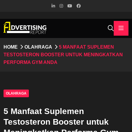
HOME
OLAHRAGA
5 MANFAAT SUPLEMEN
TESTOSTERON BOOSTER UNTUK MENINGKATKAN
PERFORMA GYM ANDA
OLAHRAGA
5 Manfaat Suplemen
Testosteron Booster untuk