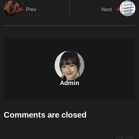
Prev
Next
Admin
Comments are closed